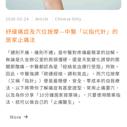
2026-02-24
Article
Chinese Only
紓緩痛症及穴位按摩—中醫「以指代針」的
居家止痛法
「通則不痛，痛則不通」是中醫對疼痛最簡潔的註解。
無論是久坐辦公室的肩頸僵硬，還是天氣變化誘發的膝
關節酸痛，中醫都認為是「經絡氣血運行受阻」所致。
因此，中醫強調「疏通經絡、調和氣血」，而穴位按摩
（又稱「指針」）便是最簡便、安全、零成本的自我療
法。以下將帶你了解痛症有甚麼證型、常用止痛要穴，
以及為你分享「10分鐘居家按摩操」，只要使用簡單指
法，就可以做自己的「止痛醫生」。
More