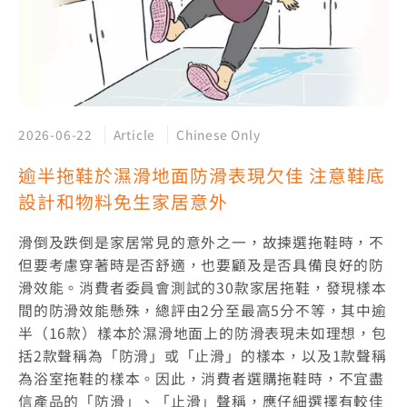
2026-06-22
Article
Chinese Only
逾半拖鞋於濕滑地面防滑表現欠佳 注意鞋底
設計和物料免生家居意外
滑倒及跌倒是家居常見的意外之一，故揀選拖鞋時，不
但要考慮穿著時是否舒適，也要顧及是否具備良好的防
滑效能。消費者委員會測試的30款家居拖鞋，發現樣本
間的防滑效能懸殊，總評由2分至最高5分不等，其中逾
半（16款）樣本於濕滑地面上的防滑表現未如理想，包
括2款聲稱為「防滑」或「止滑」的樣本，以及1款聲稱
為浴室拖鞋的樣本。因此，消費者選購拖鞋時，不宜盡
信產品的「防滑」、「止滑」聲稱，應仔細選擇有較佳