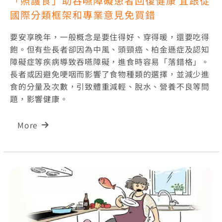
「照護食」助吞嚥障礙患者回復健康 宜跟從
國際分類框架和專業意見免買錯
要安享晚年，一般概念是要住得好、穿得暖，還要吃得
飽。但有些長者卻因為中風、頭頸癌、柏金遜症及認知
障礙症等疾病導致吞嚥障礙，進食時容易「落錯格」。
長者或因避免哽咽而影響了食物種類的選擇，並減少進
食的分量及次數，引致體重減輕、脫水、營養不良等問
題，影響健康。
More