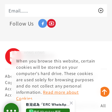
Follow Us
When you browse this website, certain
cookies will be stored on your
computer's hard drive. These cookies
About Hong Kong Housing Society
Disclaimer
are used solely for browsing purposes
Copyright
Privacy Policy Statement
and do not collect any personal
Access to Information Statement
information.
Read more about
Accessibility Statement
Sitemap
Cookies
歡迎成為「ERC WhatsApp 之友」，透過 WhatsApp 定期收取中心的最新活動資訊
Copyright ©2026 Hong Kong Housing Society. All
Continue
Rights Reserved.
連結 WhatsApp 帳號